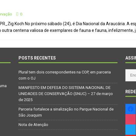
ervação
0
Atenção
CIDADANIA
PR_Zig Koch No próximo sábado (24), é Dia Nacional da Araucária. A es
Repúdio
OPINIÃO
 outra centena valiosa de exemplares de fauna e fauna, infelizmente, já
 derretimento das geleiras dos Andes
CIDADANIA
Paraná se nega a combater desmatamento ilegal na Mata Atlântica
POSTS RECENTES
ASSI
De volta ao século XVI
CIDADANIA
Plural tem dois correspondentes na COP, em parceria
nus e eucalipto às Florestas com Araucárias nos estados do
com o OJ
 uma
O AMBIENTE
MANIFESTO EM DEFESA DO SISTEMA NACIONAL DE
REDE
UNIDADES DE CONSERVAÇÃO (SNUC) – 27 de março
deiro: comércio ilegal faz com que aves percam o habitat natural
de 2025
Parceria fortalece a sinalização no Parque Nacional de
São Joaquim
Nota de Atenção