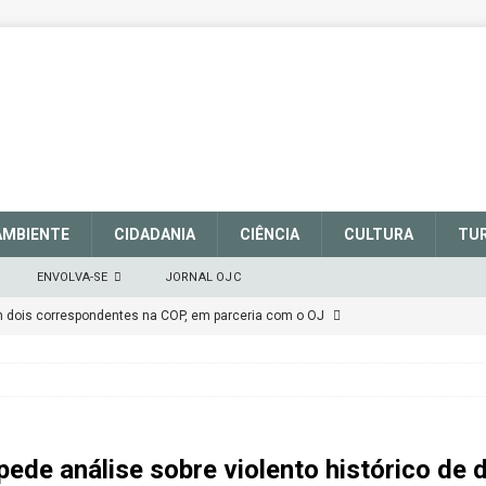
AMBIENTE
CIDADANIA
CIÊNCIA
CULTURA
TU
ENVOLVA-SE
JORNAL OJC
em dois correspondentes na COP, em parceria com o OJ
EM DEFESA DO SISTEMA NACIONAL DE UNIDADES DE
março de 2025
CIDADANIA
pede análise sobre violento histórico de
talece a sinalização no Parque Nacional de São Joaquim