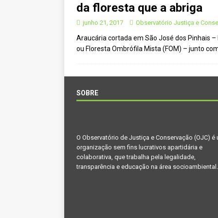
da floresta que a abriga
CIDADANIA
junho 21, 2017
Observatório Justiça e Cons
[ novembro 29, 2024 ]
Nota de 
Araucária cortada em São José dos Pinhais – 
[ novembro 11, 2024 ]
Nota de 
ou Floresta Ombrófila Mista (FOM) – junto com
[ agosto 9, 2024 ]
O assustador
[ agosto 23, 2023 ]
Governo do 
OJC INVESTIGA
SOBRE
[ outubro 3, 2022 ]
Yanomami – 
[ maio 16, 2022 ]
Ameaças do pi
O Observatório de Justiça e Conservação (OJC) é
Paraná e Santa Catarina
MEI
organização sem fins lucrativos apartidária e
[ abril 11, 2022 ]
Papagaio-verda
colaborativa, que trabalha pela legalidade,
transparência e educação na área socioambiental.
CIDADANIA