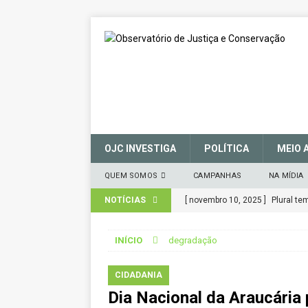
OJC INVESTIGA
POLÍTICA
MEIO 
QUEM SOMOS
CAMPANHAS
NA MÍDIA
NOTÍCIAS
[ novembro 10, 2025 ]
Plural t
CIDADANIA
INÍCIO
degradação
[ março 27, 2025 ]
MANIFESTO 
CONSERVAÇÃO (SNUC) – 27 de 
CIDADANIA
Dia Nacional da Araucária 
[ janeiro 22, 2025 ]
Parceria for