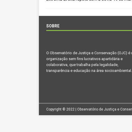
[ novembro 11, 2024 ]
Nota de 
[ agosto 9, 2024 ]
O assustador
[ agosto 23, 2023 ]
Governo do 
SOBRE
OJC INVESTIGA
[ outubro 3, 2022 ]
Yanomami – 
O Observatório de Justiça e Conservação (OJC) é
[ maio 16, 2022 ]
Ameaças do pi
organização sem fins lucrativos apartidária e
Paraná e Santa Catarina
MEI
colaborativa, que trabalha pela legalidade,
transparência e educação na área socioambiental.
[ abril 11, 2022 ]
Papagaio-verda
CIDADANIA
Copyright © 2022 | Observatório de Justiça e Conse