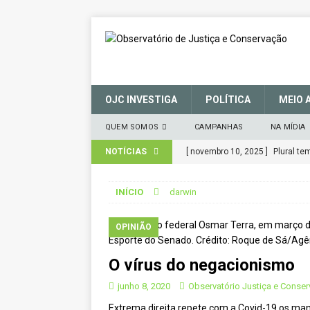
OJC INVESTIGA
POLÍTICA
MEIO 
QUEM SOMOS
CAMPANHAS
NA MÍDIA
NOTÍCIAS
[ novembro 10, 2025 ]
Plural t
CIDADANIA
INÍCIO
darwin
[ março 27, 2025 ]
MANIFESTO 
CONSERVAÇÃO (SNUC) – 27 de 
OPINIÃO
[ janeiro 22, 2025 ]
Parceria for
O vírus do negacionismo
CIDADANIA
junho 8, 2020
Observatório Justiça e Conse
[ novembro 29, 2024 ]
Nota de 
Extrema direita repete com a Covid-19 os manu