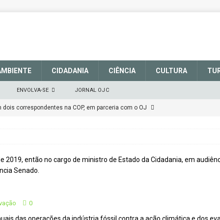
AMBIENTE
CIDADANIA
CIÊNCIA
CULTURA
TU
ENVOLVA-SE
JORNAL OJC
em dois correspondentes na COP, em parceria com o OJ
EM DEFESA DO SISTEMA NACIONAL DE UNIDADES DE
março de 2025
CIDADANIA
talece a sinalização no Parque Nacional de São Joaquim
rvação
0
Atenção
CIDADANIA
ais das operações da indústria fóssil contra a ação climática e dos e