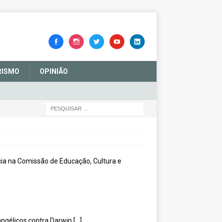
RISMO
OPINIÃO
vangélicos contra Darwin
[…]