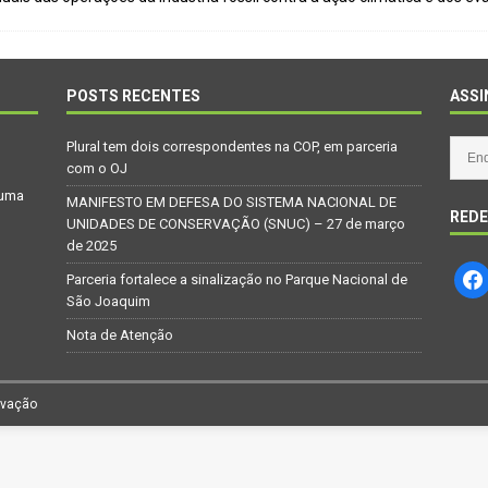
Repúdio
OPINIÃO
 derretimento das geleiras dos Andes
CIDADANIA
Paraná se nega a combater desmatamento ilegal na Mata Atlântica
POSTS RECENTES
ASSI
Plural tem dois correspondentes na COP, em parceria
De volta ao século XVI
CIDADANIA
com o OJ
 uma
nus e eucalipto às Florestas com Araucárias nos estados do
MANIFESTO EM DEFESA DO SISTEMA NACIONAL DE
REDE
UNIDADES DE CONSERVAÇÃO (SNUC) – 27 de março
O AMBIENTE
de 2025
deiro: comércio ilegal faz com que aves percam o habitat natural
Parceria fortalece a sinalização no Parque Nacional de
São Joaquim
Nota de Atenção
rvação