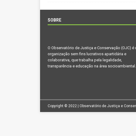
[ novembro 11, 2024 ]
Nota de 
[ agosto 9, 2024 ]
O assustador
SOBRE
[ agosto 23, 2023 ]
Governo do 
OJC INVESTIGA
[ outubro 3, 2022 ]
Yanomami – 
O Observatório de Justiça e Conservação (OJC) é
organização sem fins lucrativos apartidária e
[ maio 16, 2022 ]
Ameaças do pi
colaborativa, que trabalha pela legalidade,
Paraná e Santa Catarina
MEI
transparência e educação na área socioambiental.
[ abril 11, 2022 ]
Papagaio-verda
CIDADANIA
Copyright © 2022 | Observatório de Justiça e Conse