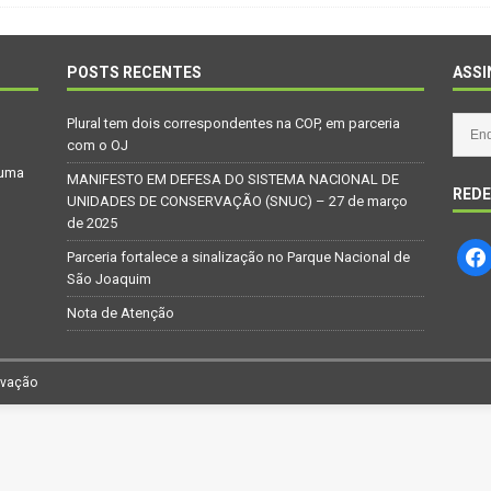
Repúdio
OPINIÃO
 derretimento das geleiras dos Andes
CIDADANIA
POSTS RECENTES
ASSI
Paraná se nega a combater desmatamento ilegal na Mata Atlântica
Plural tem dois correspondentes na COP, em parceria
com o OJ
De volta ao século XVI
CIDADANIA
 uma
MANIFESTO EM DEFESA DO SISTEMA NACIONAL DE
REDE
nus e eucalipto às Florestas com Araucárias nos estados do
UNIDADES DE CONSERVAÇÃO (SNUC) – 27 de março
de 2025
O AMBIENTE
Parceria fortalece a sinalização no Parque Nacional de
deiro: comércio ilegal faz com que aves percam o habitat natural
São Joaquim
Nota de Atenção
rvação