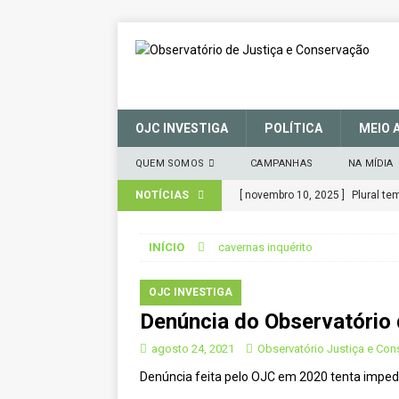
OJC INVESTIGA
POLÍTICA
MEIO 
QUEM SOMOS
CAMPANHAS
NA MÍDIA
NOTÍCIAS
[ novembro 10, 2025 ]
Plural t
CIDADANIA
INÍCIO
cavernas inquérito
[ março 27, 2025 ]
MANIFESTO 
CONSERVAÇÃO (SNUC) – 27 de 
OJC INVESTIGA
Denúncia do Observatório 
[ janeiro 22, 2025 ]
Parceria for
CIDADANIA
agosto 24, 2021
Observatório Justiça e Co
Denúncia feita pelo OJC em 2020 tenta impedir
[ novembro 29, 2024 ]
Nota de 