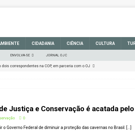
AMBIENTE
CIDADANIA
CIÊNCIA
CULTURA
TU
ENVOLVA-SE
JORNAL OJC
em dois correspondentes na COP, em parceria com o OJ
EM DEFESA DO SISTEMA NACIONAL DE UNIDADES DE
março de 2025
CIDADANIA
de Justiça e Conservação é acatada pelo 
talece a sinalização no Parque Nacional de São Joaquim
nservação
0
 o Governo Federal de diminuir a proteção das cavernas no Brasil.
[…]
Atenção
CIDADANIA