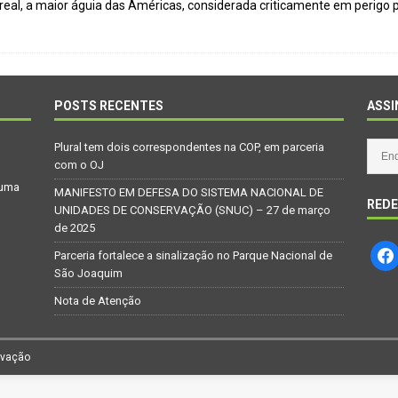
real, a maior águia das Américas, considerada criticamente em perigo p
Repúdio
OPINIÃO
 derretimento das geleiras dos Andes
CIDADANIA
Paraná se nega a combater desmatamento ilegal na Mata Atlântica
POSTS RECENTES
ASSI
De volta ao século XVI
CIDADANIA
Plural tem dois correspondentes na COP, em parceria
nus e eucalipto às Florestas com Araucárias nos estados do
com o OJ
 uma
O AMBIENTE
MANIFESTO EM DEFESA DO SISTEMA NACIONAL DE
REDE
UNIDADES DE CONSERVAÇÃO (SNUC) – 27 de março
deiro: comércio ilegal faz com que aves percam o habitat natural
de 2025
Parceria fortalece a sinalização no Parque Nacional de
São Joaquim
Nota de Atenção
rvação