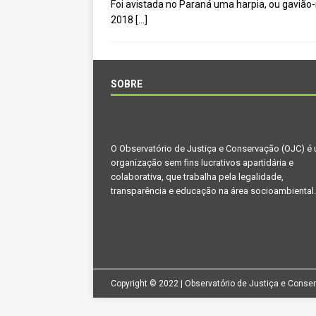
Foi avistada no Paraná uma harpia, ou gavião-
[ novembro 11, 2024 ]
Nota de 
2018
[…]
[ agosto 9, 2024 ]
O assustador
[ agosto 23, 2023 ]
Governo do 
OJC INVESTIGA
SOBRE
[ outubro 3, 2022 ]
Yanomami – 
[ maio 16, 2022 ]
Ameaças do pi
O Observatório de Justiça e Conservação (OJC) é
Paraná e Santa Catarina
MEI
organização sem fins lucrativos apartidária e
[ abril 11, 2022 ]
Papagaio-verda
colaborativa, que trabalha pela legalidade,
transparência e educação na área socioambiental.
CIDADANIA
Copyright © 2022 | Observatório de Justiça e Conse