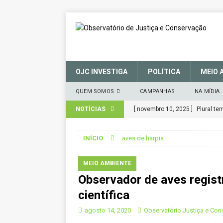
OJC INVESTIGA
POLÍTICA
MEIO 
QUEM SOMOS
CAMPANHAS
NA MÍDIA
NOTÍCIAS
[ novembro 10, 2025 ]
Plural t
CIDADANIA
INÍCIO
aves de harpia
[ março 27, 2025 ]
MANIFESTO 
CONSERVAÇÃO (SNUC) – 27 de 
MEIO AMBIENTE
Observador de aves regist
[ janeiro 22, 2025 ]
Parceria for
científica
CIDADANIA
agosto 14, 2020
Observatório Justiça e Co
[ novembro 29, 2024 ]
Nota de 