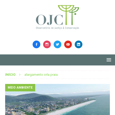
INÍCIO
alargamento orla praia
MEIO AMBIENTE