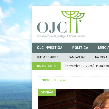
OJC INVESTIGA
POLÍTICA
MEIO 
QUEM SOMOS
CAMPANHAS
NA MÍDIA
NOTÍCIAS
[ março 27, 2025 ]
MANIFESTO 
CONSERVAÇÃO (SNUC) – 27 de 
INÍCIO
agro
[ janeiro 22, 2025 ]
Parceria for
CIDADANIA
OPINIÃO
[ novembro 29, 2024 ]
Nota de 
[ novembro 11, 2024 ]
Nota de 