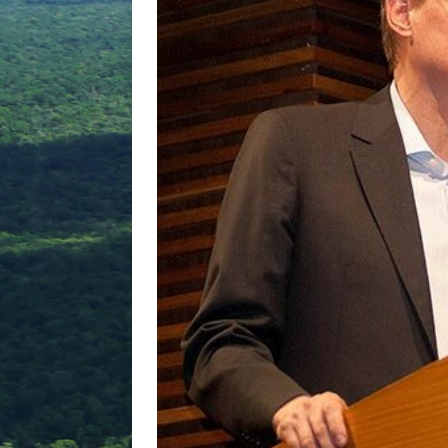
[ agosto 9, 2024 ]
O assustador
[ agosto 23, 2023 ]
Governo do 
OJC INVESTIGA
[ outubro 3, 2022 ]
Yanomami – 
[ maio 16, 2022 ]
Ameaças do pi
Paraná e Santa Catarina
MEI
[ abril 11, 2022 ]
Papagaio-verda
CIDADANIA
[ novembro 10, 2025 ]
Plural t
CIDADANIA