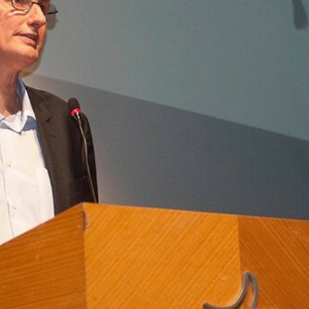
 derretimento das geleiras dos Andes
CIDADANIA
Paraná se nega a combater desmatamento ilegal na Mata Atlântica
De volta ao século XVI
CIDADANIA
nus e eucalipto às Florestas com Araucárias nos estados do
O AMBIENTE
deiro: comércio ilegal faz com que aves percam o habitat natural
em dois correspondentes na COP, em parceria com o OJ