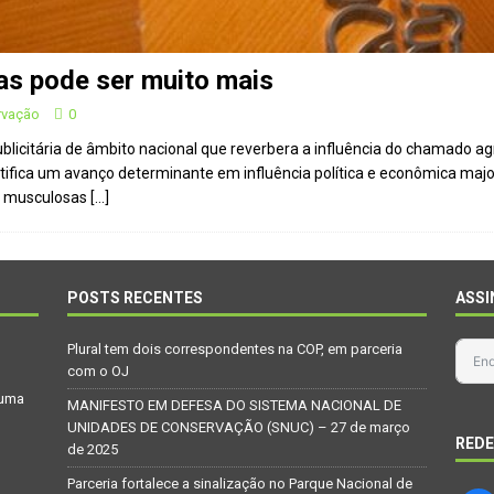
as pode ser muito mais
rvação
0
blicitária de âmbito nacional que reverbera a influência do chamado a
ntifica um avanço determinante em influência política e econômica maj
as musculosas
[…]
POSTS RECENTES
ASSI
Plural tem dois correspondentes na COP, em parceria
com o OJ
 uma
MANIFESTO EM DEFESA DO SISTEMA NACIONAL DE
UNIDADES DE CONSERVAÇÃO (SNUC) – 27 de março
REDE
de 2025
Parceria fortalece a sinalização no Parque Nacional de