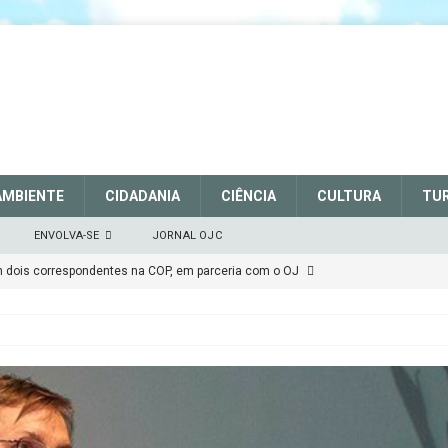
AMBIENTE
CIDADANIA
CIÊNCIA
CULTURA
TU
ENVOLVA-SE
JORNAL OJC
EM DEFESA DO SISTEMA NACIONAL DE UNIDADES DE
março de 2025
CIDADANIA
talece a sinalização no Parque Nacional de São Joaquim
Atenção
CIDADANIA
Repúdio
OPINIÃO