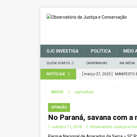
OJC INVESTIGA
POLÍTICA
MEIO 
QUEM SOMOS
CAMPANHAS
NA MÍDIA
NOTÍCIAS
[ março 27, 2025 ]
MANIFESTO 
CONSERVAÇÃO (SNUC) – 27 de 
INÍCIO
agricultura
[ janeiro 22, 2025 ]
Parceria for
CIDADANIA
OPINIÃO
No Paraná, savana com a m
[ novembro 29, 2024 ]
Nota de 
[ novembro 11, 2024 ]
Nota de 
outubro 11, 2018
Observatório Justiça e Co
Parque Nacional de Aparados da Serra – SC R
[ agosto 9, 2024 ]
O assustador