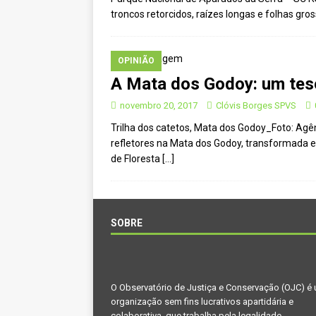
troncos retorcidos, raízes longas e folhas g
[ agosto 23, 2023 ]
Governo do 
OJC INVESTIGA
OPINIÃO
[ outubro 3, 2022 ]
Yanomami – 
A Mata dos Godoy: um tes
[ maio 16, 2022 ]
Ameaças do pi
novembro 20, 2017
Clóvis Borges SPVS
Paraná e Santa Catarina
MEI
Trilha dos catetos, Mata dos Godoy_Foto: Ag
refletores na Mata dos Godoy, transformada e
[ abril 11, 2022 ]
Papagaio-verda
de Floresta
[…]
CIDADANIA
[ novembro 10, 2025 ]
Plural t
CIDADANIA
SOBRE
O Observatório de Justiça e Conservação (OJC) é
organização sem fins lucrativos apartidária e
colaborativa, que trabalha pela legalidade,