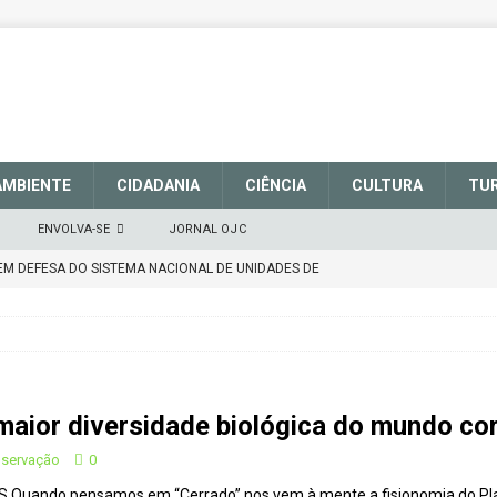
AMBIENTE
CIDADANIA
CIÊNCIA
CULTURA
TU
ENVOLVA-SE
JORNAL OJC
EM DEFESA DO SISTEMA NACIONAL DE UNIDADES DE
março de 2025
CIDADANIA
talece a sinalização no Parque Nacional de São Joaquim
aior diversidade biológica do mundo cor
Atenção
CIDADANIA
Repúdio
OPINIÃO
nservação
0
S Quando pensamos em “Cerrado” nos vem à mente a fisionomia do Plana
 derretimento das geleiras dos Andes
CIDADANIA