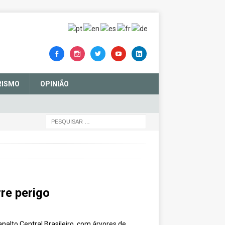
RISMO
OPINIÃO
re perigo
lto Central Brasileiro, com árvores de