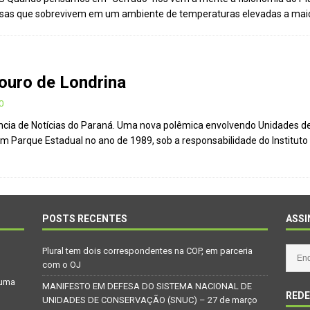
rossas que sobrevivem em um ambiente de temperaturas elevadas a mai
Paraná se nega a combater desmatamento ilegal na Mata Atlântica
De volta ao século XVI
CIDADANIA
ouro de Londrina
nus e eucalipto às Florestas com Araucárias nos estados do
0
O AMBIENTE
ência de Notícias do Paraná. Uma nova polêmica envolvendo Unidades 
m Parque Estadual no ano de 1989, sob a responsabilidade do Instituto
deiro: comércio ilegal faz com que aves percam o habitat natural
em dois correspondentes na COP, em parceria com o OJ
POSTS RECENTES
ASSI
Plural tem dois correspondentes na COP, em parceria
com o OJ
 uma
MANIFESTO EM DEFESA DO SISTEMA NACIONAL DE
REDE
UNIDADES DE CONSERVAÇÃO (SNUC) – 27 de março