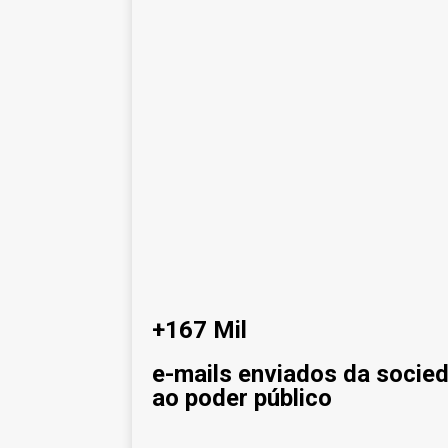
[ agosto 9, 2024 ]
O assustador 
[ agosto 23, 2023 ]
Governo do P
OJC INVESTIGA
[ outubro 3, 2022 ]
Yanomami – De
[ maio 16, 2022 ]
Ameaças do pin
Paraná e Santa Catarina
MEIO 
[ abril 11, 2022 ]
Papagaio-verdade
CIDADANIA
+167 Mil
e-mails enviados da socie
ao poder público