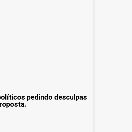
líticos pedindo desculpas
roposta.