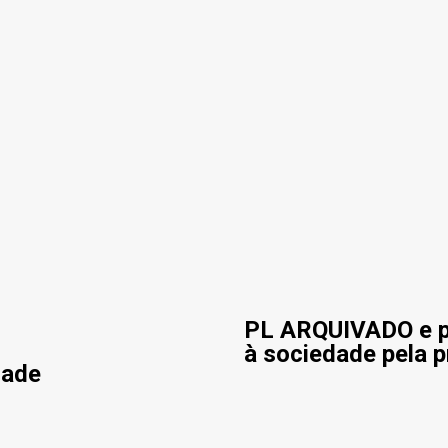
derretimento das geleiras dos Andes
CIDADANIA
araná se nega a combater desmatamento ilegal na Mata Atlântica
 volta ao século XVI
CIDADANIA
us e eucalipto às Florestas com Araucárias nos estados do
AMBIENTE
iro: comércio ilegal faz com que aves percam o habitat natural
PL ARQUIVADO e po
à sociedade pela p
dade