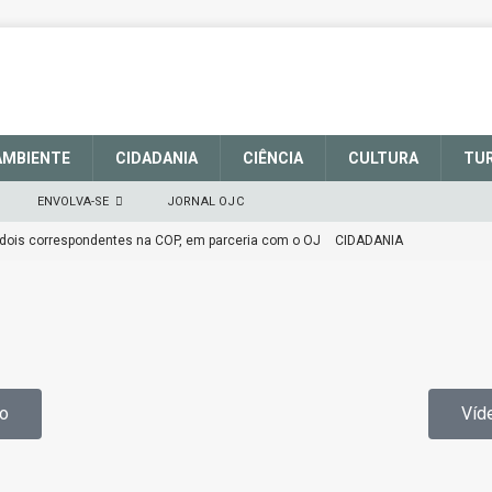
AMBIENTE
CIDADANIA
CIÊNCIA
CULTURA
TU
ENVOLVA-SE
JORNAL OJC
 dois correspondentes na COP, em parceria com o OJ
CIDADANIA
M DEFESA DO SISTEMA NACIONAL DE UNIDADES DE CONSERVAÇÃO
CIDADANIA
alece a sinalização no Parque Nacional de São Joaquim
o
Víd
tenção
CIDADANIA
epúdio
OPINIÃO