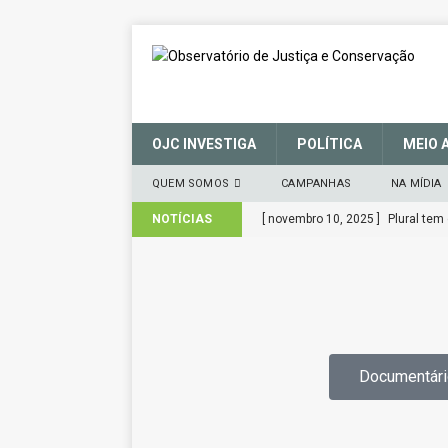
OJC INVESTIGA
POLÍTICA
MEIO 
QUEM SOMOS
CAMPANHAS
NA MÍDIA
NOTÍCIAS
[ novembro 10, 2025 ]
Plural tem
[ março 27, 2025 ]
MANIFESTO E
(SNUC) – 27 de março de 2025
[ janeiro 22, 2025 ]
Parceria fort
CIDADANIA
Documentári
[ novembro 29, 2024 ]
Nota de A
[ novembro 11, 2024 ]
Nota de R