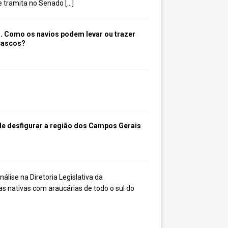
 tramita no Senado […]
o. Como os navios podem levar ou trazer
cascos?
de desfigurar a região dos Campos Gerais
S
e
a
p
r
o