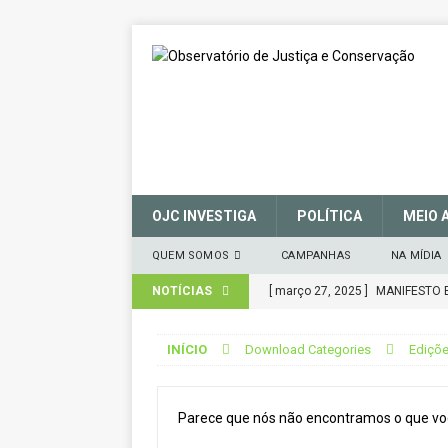
OJC INVESTIGA
POLÍTICA
MEIO 
QUEM SOMOS
CAMPANHAS
NA MÍDIA
NOTÍCIAS
[ março 27, 2025 ]
MANIFESTO 
CONSERVAÇÃO (SNUC) – 27 de 
INÍCIO
Download Categories
Ediçõe
[ janeiro 22, 2025 ]
Parceria for
CIDADANIA
Parece que nós não encontramos o que voc
[ novembro 29, 2024 ]
Nota de 