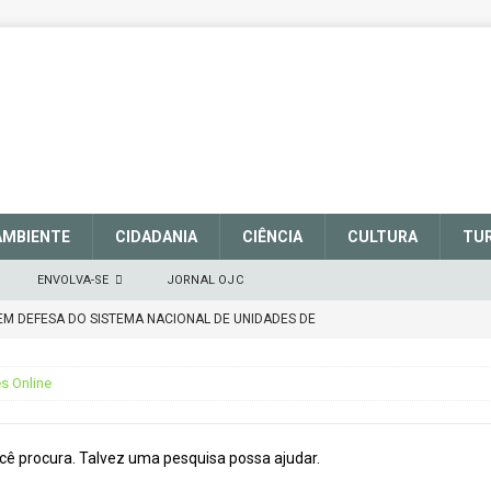
AMBIENTE
CIDADANIA
CIÊNCIA
CULTURA
TU
ENVOLVA-SE
JORNAL OJC
EM DEFESA DO SISTEMA NACIONAL DE UNIDADES DE
março de 2025
CIDADANIA
s Online
talece a sinalização no Parque Nacional de São Joaquim
ê procura. Talvez uma pesquisa possa ajudar.
Atenção
CIDADANIA