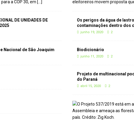
m para a COP 30, em
[...]
eleitoreiros movem proposta que
IONAL DE UNIDADES DE
Os perigos da água de lastr
 2025
contaminações dentro dos 
junho 19, 2020
2
que Nacional de São Joaquim
Biodicionário
junho 11, 2020
2
Projeto de multinacional po
do Paraná
abril 15, 2020
2