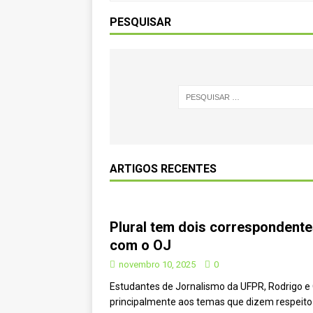
[ novembro 11, 2024 ]
Nota de 
PESQUISAR
[ agosto 9, 2024 ]
O assustador
[ agosto 23, 2023 ]
Governo do 
OJC INVESTIGA
[ outubro 3, 2022 ]
Yanomami – 
[ maio 16, 2022 ]
Ameaças do pi
Paraná e Santa Catarina
MEI
ARTIGOS RECENTES
[ abril 11, 2022 ]
Papagaio-verda
CIDADANIA
[ novembro 10, 2025 ]
Plural t
Plural tem dois correspondente
com o OJ
CIDADANIA
novembro 10, 2025
0
Estudantes de Jornalismo da UFPR, Rodrigo e 
principalmente aos temas que dizem respeito 