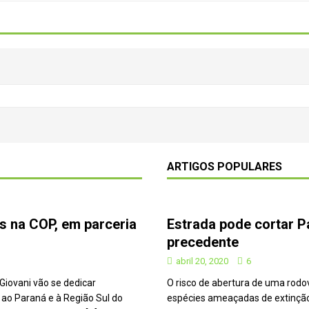
Repúdio
OPINIÃO
 derretimento das geleiras dos Andes
CIDADANIA
Paraná se nega a combater desmatamento ilegal na Mata Atlântica
De volta ao século XVI
CIDADANIA
nus e eucalipto às Florestas com Araucárias nos estados do
O AMBIENTE
ARTIGOS POPULARES
deiro: comércio ilegal faz com que aves percam o habitat natural
em dois correspondentes na COP, em parceria com o OJ
s na COP, em parceria
Estrada pode cortar P
precedente
abril 20, 2020
6
Giovani vão se dedicar
O risco de abertura de uma rodo
ao Paraná e à Região Sul do
espécies ameaçadas de extinção,